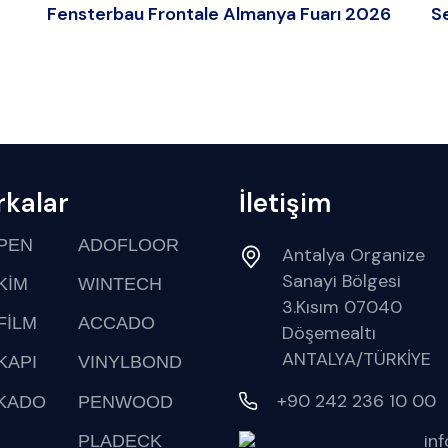
Fensterbau Frontale Almanya Fuarı 2026
S
kalar
İletişim
PEN
ADOFLOOR
Antalya Organize
Sanayi Bölgesi
KİM
WINTECH
3.Kısım 07040
FİLM
ACCADO
Döşemealtı
ANTALYA/TÜRKİYE
KAPI
VINYLBOND
+90 242 236 10 00
KADO
PENWOOD
in
PLADECK