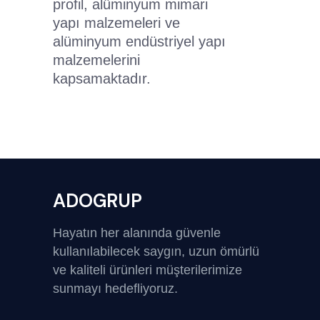
profil, alüminyum mimari
yapı malzemeleri ve
alüminyum endüstriyel yapı
malzemelerini
kapsamaktadır.
ADOGRUP
Hayatın her alanında güvenle
kullanılabilecek saygın, uzun ömürlü
ve kaliteli ürünleri müşterilerimize
sunmayı hedefliyoruz.