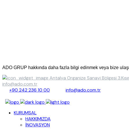
Bizimle İletişime Geçin!
ADO GRUP hakkında daha fazla bilgi edinmek veya bize ulaşmak i
Antalya Organize Sanayi Bölgesi 3.K
info@ado.com.tr
+90 242 236 10 00
info@ado.com.tr
KURUMSAL
HAKKIMIZDA
İNOVASYON