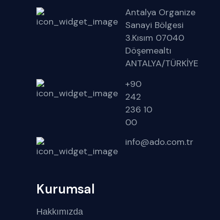
Antalya Organize
Sanayi Bölgesi
3.Kısım 07040
Döşemealtı
ANTALYA/TÜRKİYE
+90
242
236 10
00
info@ado.com.tr
Kurumsal
Hakkımızda